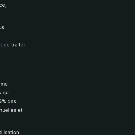
ce,
us
 de traiter
orme
s qui
85%
des
nuelles et
lisation.