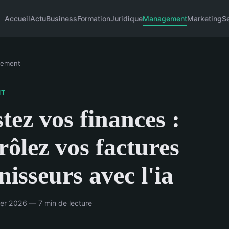
Accueil
Actu
Business
Formation
Juridique
Management
Marketing
S
ement
NT
tez vos finances :
rôlez vos factures
nisseurs avec l'ia
er 2026 — 7 min de lecture