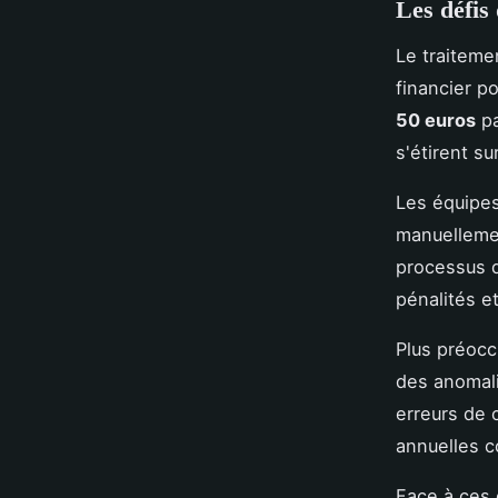
Les défis
Le traiteme
financier p
50 euros
pa
s'étirent su
Les équipe
manuellemen
processus d
pénalités e
Plus préocc
des anomali
erreurs de 
annuelles c
Face à ces 