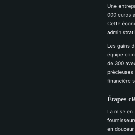
Une entrepr
000 euros a
Cette écono
administrat
Les gains d
équipe comp
de 300 avec
précieuses 
financière s
Étapes cl
La mise en 
fournisseur
en douceur 