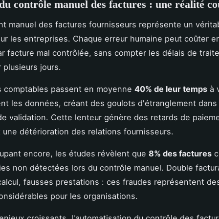
 du contrôle manuel des factures : une réalité c
nt manuel des factures fournisseurs représente un vérita
our les entreprises. Chaque erreur humaine peut coûter e
r facture mal contrôlée, sans compter les délais de trait
r plusieurs jours.
s comptables passent en moyenne
40% de leur temps
à v
t les données, créant des goulots d'étranglement dans 
e validation. Cette lenteur génère des retards de paiem
t une détérioration des relations fournisseurs.
upant encore, les études révèlent que
8% des factures
c
es non détectées lors du contrôle manuel. Double factur
calcul, fausses prestations : ces fraudes représentent de
onsidérables pour les organisations.
enjeux croissants, l'automatisation du contrôle des factu