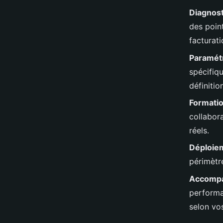
Diagnosti
des point
facturati
Paramét
spécifiq
définitio
Formati
collabor
réels.
Déploiem
périmètre
Accompa
performa
selon vos