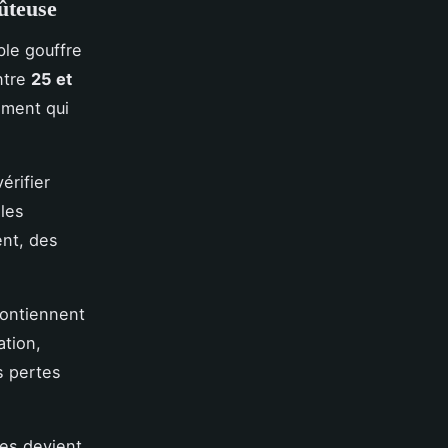
oûteuse
ble gouffre
ntre
25 et
ement qui
érifier
les
ent, des
ontiennent
ation,
s pertes
res devient