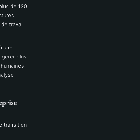
plus de 120
ctures.
de travail
où une
n gérer plus
s humaines
nalyse
eprise
 transition