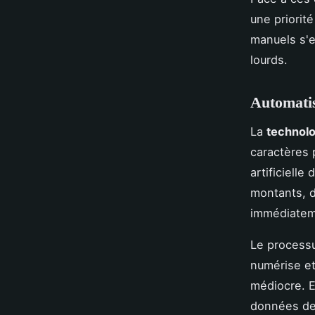
une priorit
manuels s'e
lourds.
Automatis
La
technol
caractères 
artificiell
montants, d
immédiateme
Le processu
numérise et
médiocre. 
données de 