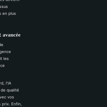
essus
s en plus
R avancée
de
igence
t les
nce
d, l'IA
 de qualité
vec vos
prix. Enfin,