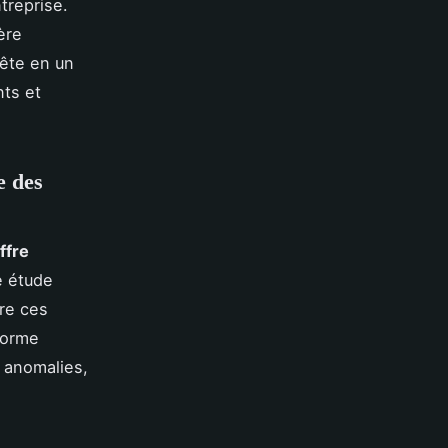
treprise.
ère
tête en un
nts et
e des
ffre
e étude
re ces
forme
 anomalies,