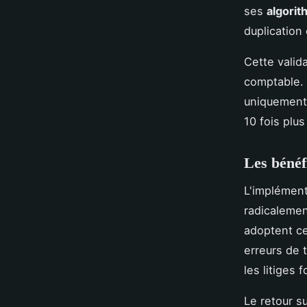
ses
algori
duplication 
Cette valid
comptable. 
uniquement 
10 fois plu
Les bénéf
L'implément
radicalemen
adoptent c
erreurs de 
les litiges 
Le retour s