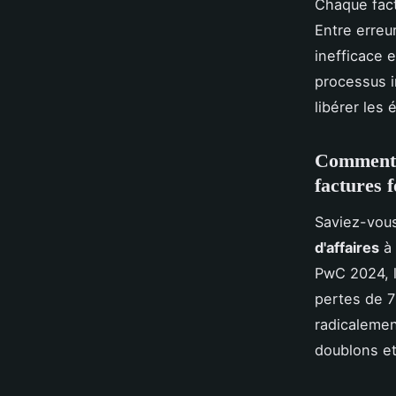
Chaque fact
Entre erreu
inefficace e
processus i
libérer les
Comment l'
factures 
Saviez-vou
d'affaires
à 
PwC 2024, l
pertes de 
radicalemen
doublons e