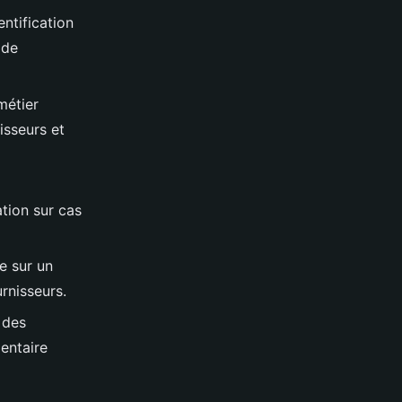
ntification
 de
métier
isseurs et
tion sur cas
e sur un
rnisseurs.
 des
entaire