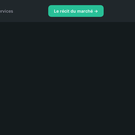
ervices
Le récit du marché →