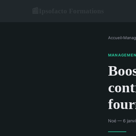
Ipsofacto Formations
📰
Accueil
›
Manag
MANAGEME
Boos
cont
four
Noé — 6 janvi